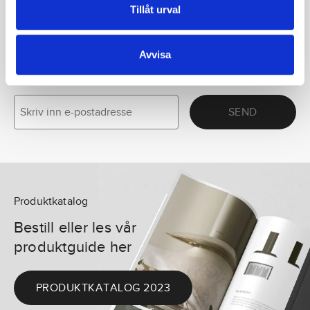
Tillåt urval
NYHETSBREV
Følg oss for inspirasjon, nyheter
Avvisa
om produkter og mye mer.
SEND
Produktkatalog
Bestill eller les vår
produktguide her
PRODUKTKATALOG 2023