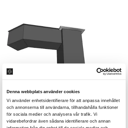
Denna webbplats använder cookies
Vi använder enhetsidentifierare för att anpassa innehållet
och annonserna till användarna, tillhandahålla funktioner
för sociala medier och analysera vår trafik. Vi
Med vår flexibilitet kan vi även skapa unika specialkanaler efter
vidarebefordrar även sådana identifierare och annan
önskemål.
information från din enhet till de sociala medier och