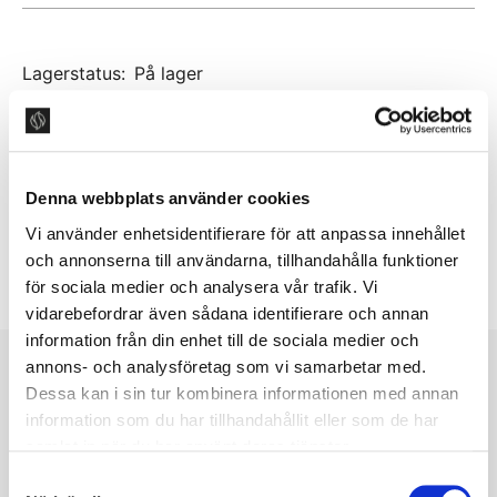
Lagerstatus
:
På lager
Artikkelnummer
:
7657-3
14 875 NKR
Denna webbplats använder cookies
Vi använder enhetsidentifierare för att anpassa innehållet
LEGG I HANDLEKURV
och annonserna till användarna, tillhandahålla funktioner
för sociala medier och analysera vår trafik. Vi
vidarebefordrar även sådana identifierare och annan
information från din enhet till de sociala medier och
annons- och analysföretag som vi samarbetar med.
NYHETSBREV
Dessa kan i sin tur kombinera informationen med annan
information som du har tillhandahållit eller som de har
Følg oss for inspirasjon, nyheter
samlat in när du har använt deras tjänster.
om produkter og mye mer.
S