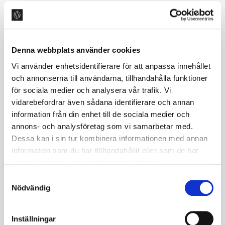
Andre viftesystemer
Standard – Kjøkkenvifte med intern
Denna webbplats använder cookies
motor
Vi använder enhetsidentifierare för att anpassa innehållet
och annonserna till användarna, tillhandahålla funktioner
Les mer
>
för sociala medier och analysera vår trafik. Vi
vidarebefordrar även sådana identifierare och annan
Sentralventilasjon leilighet
information från din enhet till de sociala medier och
annons- och analysföretag som vi samarbetar med.
Les mer
>
Dessa kan i sin tur kombinera informationen med annan
information som du har tillhandahållit eller som de har
Sentralventilasjon Villa
samlat in när du har använt deras tjänster.
S
Les mer
>
Nödvändig
a
m
Sentralventilasjon Assist Plus
t
Inställningar